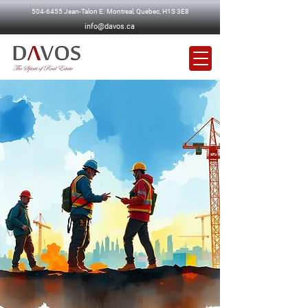
504-6455
Jean-Talon E. Montreal, Quebec, H1S 3E8
info@davos.ca