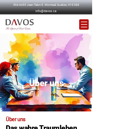
504-6455
Jean-Talon E. Montreal, Quebec, H1S 3E8
info@davos.ca
Über uns
Über uns
Das wahre Traumleben