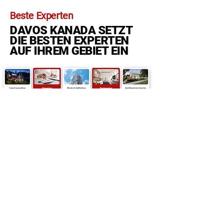
Beste Experten
DAVOS KANADA SETZT
DIE BESTEN EXPERTEN
AUF IHREM GEBIET EIN
OUR SOCIAL COMMITMENT A
GLANCE OF THE FUTURE
Jede Entwicklung von Davos Canada ist
mehr als ein Projekt, es ist auch ein
Wohnraum, der hervorragenden Stil und
aufgeklärtes Design bietet. Jede
Immobilie, die in Übereinstimmung mit
den höchsten Industriestandards gebaut