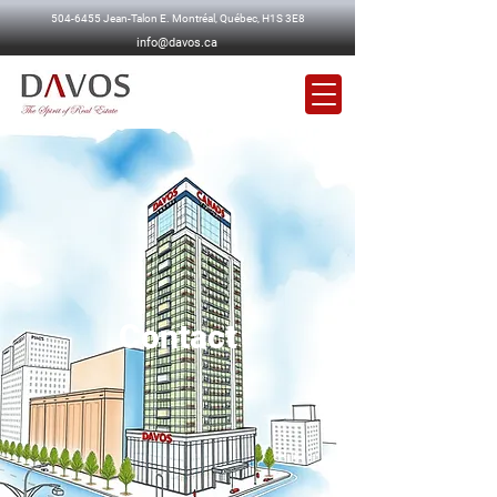
504-6455
Jean-Talon E. Montréal, Québec, H1S 3E8
info@davos.ca
Contact