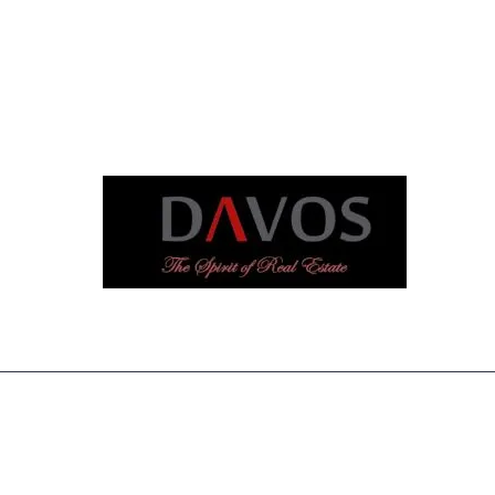
دافوس كندا تسعى جاهدة لتصبح
مرجع في التطوير العقاري في مونتريال
روابط سريعة