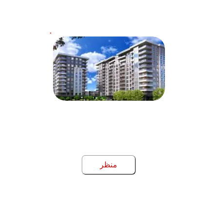
لو جراي
مباني سكنية مزدوجة فاخرة في لونجويل،
مع إطلالات على مونتريال ونهر سانت لوران
منظر