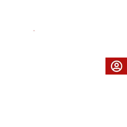
ن ذلك، في دافوس
كندا