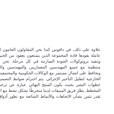
علاوة على ذلك، في دافوس كندا نحن المقاولون العامون ا
عاملة يقودها قادة المجموعة الذين يتمتعون بعقود من الخبر
وتنفيذ بروتوكولات الجودة الصارمة في كل مرحلة. نحن ن
منتظمة مع جميع المهندسين المعماريين والمهندسين وال
ونحافظ على اتصال مستمر مع الوكالات الحكومية والمجتمعية 
الخارجية لتقليل التأخير الإجرائي. يتم احترام ضوابط الت
خطوات النشر بحيث يكون المنتج النهائي عبارة عن ترج
المخطط. يظل فريق المبيعات لدينا منخرطًا بشكل نشط مع الع
تقدر بثمن بشأن الاتجاهات والأنماط الشائعة مع تطور أذو